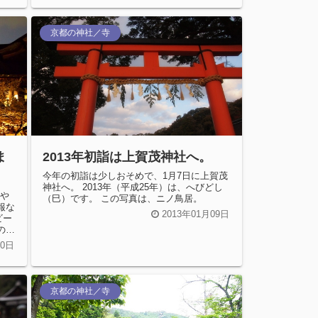
京都の神社／寺
ま
2013年初詣は上賀茂神社へ。
今年の初詣は少しおそめで、1月7日に上賀茂
神社へ。 2013年（平成25年）は、へびどし
うや
（巳）です。 この写真は、ニノ鳥居。
報な
2013年01月09日
ビー
の桜
30日
京都の神社／寺