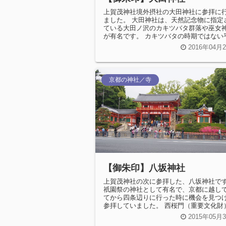
上賀茂神社境外摂社の大田神社に参拝に
ました。 大田神社は、天然記念物に指定
ている大田ノ沢のカキツバタ群落や巫女
が有名です。 カキツバタの時期ではない
に足を運ぶと、１，２...
2016年04月
京都の神社／寺
【御朱印】八坂神社
上賀茂神社の次に参拝した、八坂神社で
祇園祭の神社として有名で、京都に越し
てから四条辺りに行った時に機会を見つ
参拝していました。 西桜門（重要文化財
を、近くにあるローソン辺りから...
2015年05月