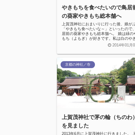
やきもちを食べたいので鳥居
の葵家やきもち総本舗へ
上賀茂神社におまいりに行った後、娘が
「やきもち食べたいな～」といったので
居前の葵家やきもち総本舗へ。 娘は緑の
もち（よもぎ）が好きです。私は白のや
ちをいただきます。
2014年01月
京都の神社／寺
上賀茂神社で茅の輪（ちのわ
を見ました
2013年6月に上賀茂神社に行きました。 