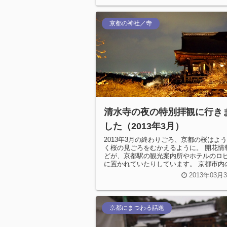
京都の神社／寺
清水寺の夜の特別拝観に行き
した（2013年3月）
2013年3月の終わりごろ、京都の桜はよ
く桜の見ごろをむかえるように。 開花情
どが、京都駅の観光案内所やホテルのロ
に置かれていたりしています。 京都市内
のスポットは何箇所かあり...
2013年03月
京都にまつわる話題