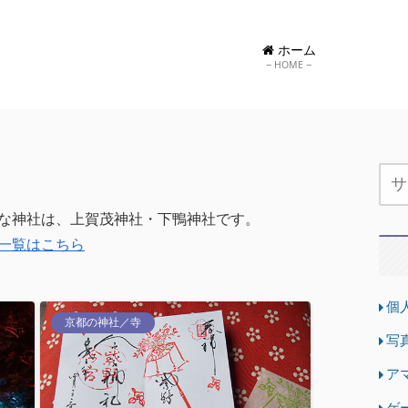
ホーム
HOME
な神社は、上賀茂神社・下鴨神社です。
一覧はこちら
個
京都の神社／寺
写
ア
ゲ