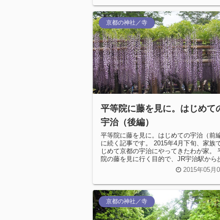
京都の神社／寺
平等院に藤を見に。はじめて
宇治（後編）
平等院に藤を見に。はじめての宇治（前
に続く記事です。 2015年4月下旬、家族
じめて京都の宇治にやってきたわが家。 
院の藤を見に行く目的で、JR宇治駅から
て、平等院に到着しました。...
2015年05月
京都の神社／寺