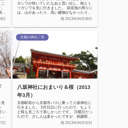
とこ
ガシワが咲いていたなあと思い出し、桜とミ
す。
ツガシワを見に行きました。 深泥池の周りに
長よ
は、山があったり、高い建物がなかったりし
てなんだか気持ちがいいです。 ...
19日
2013年04月08日
京都の神社／寺
下
八坂神社におまいり＆桜（2013
年3月）
を見
京都駅前から京都市バスに乗って八坂神社に
公
行きました。 3月31日に行ったので、ちょう
てい
ど桜も見ごろで美しかったです。 日曜日だっ
し
たので、少し人は多かったですが、祇園祭の
時期ほどぎゅうぎゅうに混雑...
07日
2013年04月02日