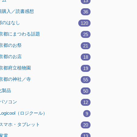
13
籍購入／読書感想
36
都のはなし
120
京都にまつわる話題
25
京都のお祭
21
京都のお店
18
京都府立植物園
19
京都の神社／寺
55
化製品
50
パソコン
12
Logicool（ロジクール）
9
スマホ・タブレット
20
家電
13