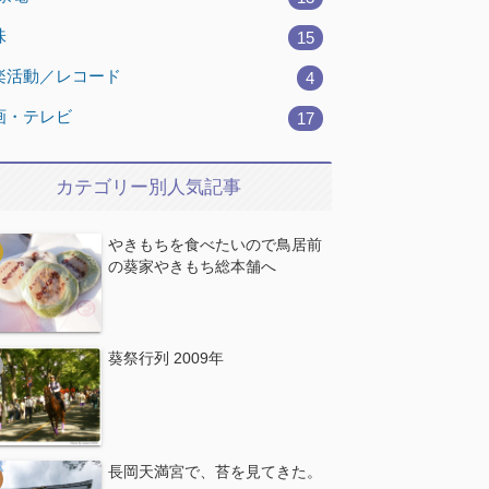
味
15
楽活動／レコード
4
画・テレビ
17
カテゴリー別人気記事
やきもちを食べたいので鳥居前
の葵家やきもち総本舗へ
葵祭行列 2009年
長岡天満宮で、苔を見てきた。