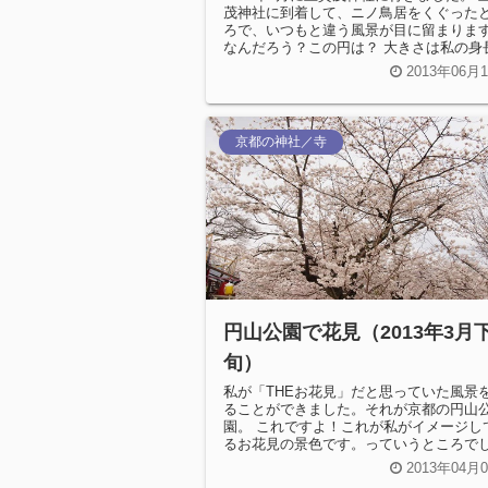
茂神社に到着して、ニノ鳥居をくぐった
ろで、いつもと違う風景が目に留まりま
なんだろう？この円は？ 大きさは私の身
り大きくて、2メートル以上は...
2013年06月
京都の神社／寺
円山公園で花見（2013年3月
旬）
私が「THEお花見」だと思っていた風景
ることができました。それが京都の円山
園。 これですよ！これが私がイメージし
るお花見の景色です。っていうところで
た。
2013年04月