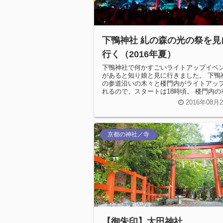
下鴨神社 糺の森の光の祭を見
行く（2016年夏）
下鴨神社で何かすごいライトアップイベ
があると知り娘と見に行きました。 下鴨
の参道沿いの木々と楼門内がライトアッ
れるので、スタートは18時頃。 楼門内の
の「呼応する球体」は、時間前...
2016年08月
京都の神社／寺
【御朱印】大田神社