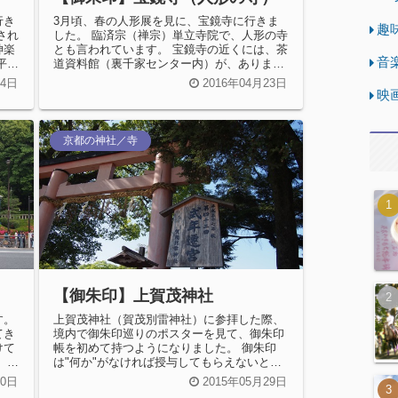
行き
3月頃、春の人形展を見に、宝鏡寺に行きま
趣
され
した。 臨済宗（禅宗）単立寺院で、人形の寺
神楽
とも言われています。 宝鏡寺の近くには、茶
音
平日
道資料館（裏千家センター内）が、ありま
す。 京都御所近くなので、お...
24日
2016年04月23日
映
京都の神社／寺
【御朱印】上賀茂神社
す。
上賀茂神社（賀茂別雷神社）に参拝した際、
てき
境内で御朱印巡りのポスターを見て、御朱印
けて
帳を初めて持つようになりました。 御朱印
）
は"何か"がなければ授与してもらえないと思
っていましたが、参拝の証しとして...
30日
2015年05月29日