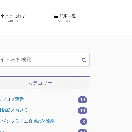
ここは何？
記事一覧
ABOUT
SITE MAP
カテゴリー
人ブログ運営
18
真撮影／カメラ
16
マゾンプライム会員の体験談
3
ーム