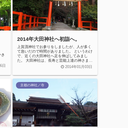
2014年大田神社へ初詣へ。
上賀茂神社でお参りをしましたが、人が多く
て急いだので時間がありました。 というわけ
かき
で、近くの大田神社へ足を伸ばしてみまし
た。 大田神社は、長寿と芸能上達の神さまが
いると思っているので、 個人的にはブ...
26日
2014年01月03日
京都の神社／寺