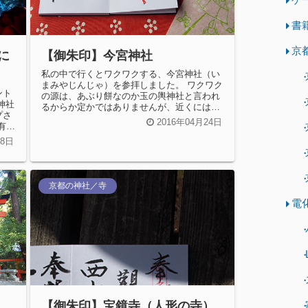
書
京
に
【御朱印】今宮神社
私の中で行くとワクワクする、今宮神社（い
まみやじんじゃ）を参拝しました。 ワクワク
ント
の源は、あぶり餅なのか玉の輿神社と言われ
神社
るからか定かではありませんが、近くには大
プさ
徳寺もあり、私の中で心躍るス...
2016年04月24日
有料
28日
京都の神社／寺
電
【御朱印】宝鏡寺（人形の寺）