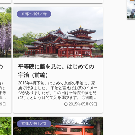
京都の神社／寺
の
平等院に藤を見に。はじめての
宇治（前編）
編）
2015年4月下旬、はじめて京都の宇治に、家
では
族で行きました。 宇治と言えばお茶のイメー
平等
ジがありましたが、この日は平等院の藤を見
歩い
に行くという目的で足を運びます。 京都府宇
治市にある、平等院（びょ...
09日
2015年05月09日
京都の神社／寺