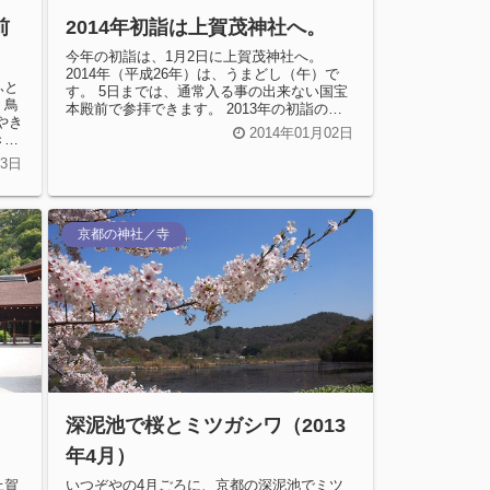
前
2014年初詣は上賀茂神社へ。
今年の初詣は、1月2日に上賀茂神社へ。
2014年（平成26年）は、うまどし（午）で
ふと
す。 5日までは、通常入る事の出来ない国宝
、鳥
本殿前で参拝できます。 2013年の初詣のと
やき
き行われていた桧皮屋根葺替工...
2014年01月02日
きも
03日
京都の神社／寺
）
深泥池で桜とミツガシワ（2013
年4月）
上賀
いつぞやの4月ごろに、京都の深泥池でミツ