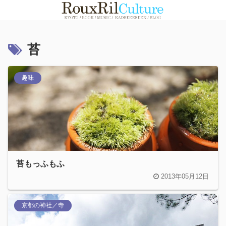
苔
趣味
苔もっふもふ
2013年05月12日
京都の神社／寺