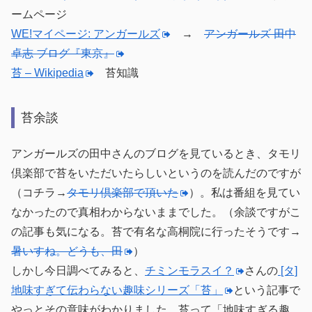
ームページ
WE!マイページ: アンガールズ
→
アンガールズ 田中
卓志 ブログ『東京』
苔 – Wikipedia
苔知識
苔余談
アンガールズの田中さんのブログを見ているとき、タモリ
倶楽部で苔をいただいたらしいというのを読んだのですが
（コチラ→
タモリ倶楽部で頂いた
）。私は番組を見てい
なかったので真相わからないままでした。（余談ですがこ
の記事も気になる。苔で有名な高桐院に行ったそうです→
暑いすね。どうも、田
）
しかし今日調べてみると、
チミンモラスイ？
さんの
[タ]
地味すぎて伝わらない趣味シリーズ「苔」
という記事で
やっとその意味がわかりました。苔って「地味すぎる趣