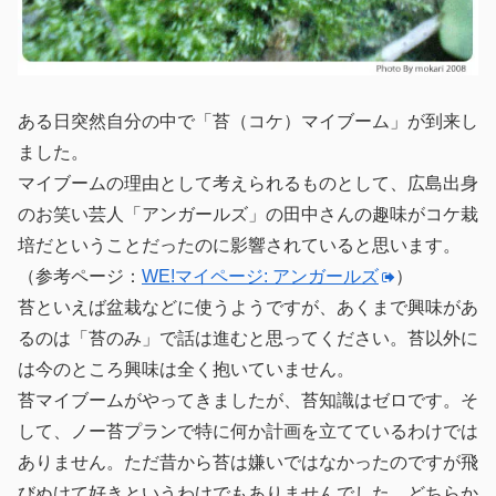
ある日突然自分の中で「苔（コケ）マイブーム」が到来し
ました。
マイブームの理由として考えられるものとして、広島出身
のお笑い芸人「アンガールズ」の田中さんの趣味がコケ栽
培だということだったのに影響されていると思います。
（参考ページ：
WE!マイページ: アンガールズ
）
苔といえば盆栽などに使うようですが、あくまで興味があ
るのは「苔のみ」で話は進むと思ってください。苔以外に
は今のところ興味は全く抱いていません。
苔マイブームがやってきましたが、苔知識はゼロです。そ
して、ノー苔プランで特に何か計画を立てているわけでは
ありません。ただ昔から苔は嫌いではなかったのですが飛
びぬけて好きというわけでもありませんでした。どちらか