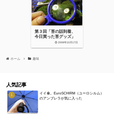
第３回「苔の話到着、
今日買った苔グッズ」
2008年10月17日
ホーム
趣味
人気記事
イイ傘。EuroSCHIRM（ユーロシルム）
のアンブレラが気に入った