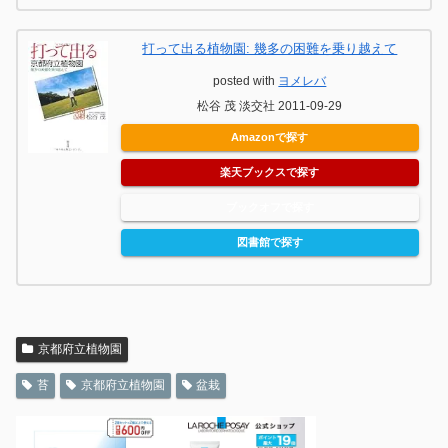
打って出る植物園: 幾多の困難を乗り越えて
posted with
ヨメレバ
松谷 茂 淡交社 2011-09-29
Amazonで探す
楽天ブックスで探す
ブックオフで探す
図書館で探す
京都府立植物園
苔
京都府立植物園
盆栽