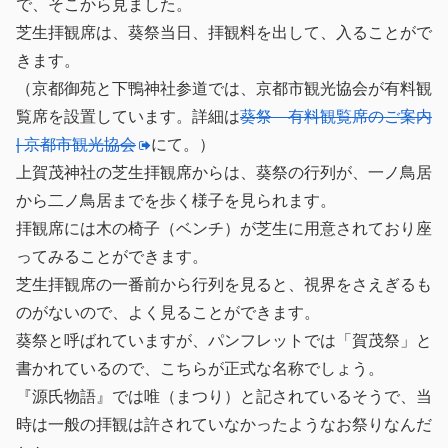
で、そこから見ました。
芝生拝観席は、葵祭当日、拝観料を出して、入ることがで
きます。
（京都御苑と下鴨神社参道では、京都市観光協会が有料観
覧席を設置しています。詳細は
葵祭 有料観覧席のご案内
| 京都市観光協会
にて。）
上賀茂神社の芝生拝観席からは、葵祭の行列が、一ノ鳥居
から二ノ鳥居までを歩く様子を見られます。
拝観席には木の椅子（ベンチ）が芝生に用意されており座
ってみることができます。
芝生拝観席の一番前から行列を見ると、視界をさえぎるも
のがないので、よく見ることができます。
葵祭と呼ばれていますが、パンフレットでは「賀茂祭」と
書かれているので、こちらが正式な名称でしょう。
『源氏物語』では唯（まつり）と記されているそうで、当
時は一般の拝観は許されていなかったようなお祭りなんだ