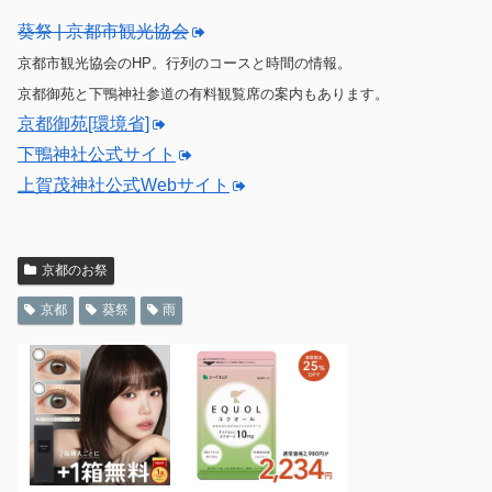
葵祭 | 京都市観光協会
京都市観光協会のHP。行列のコースと時間の情報。
京都御苑と下鴨神社参道の有料観覧席の案内もあります。
京都御苑[環境省]
下鴨神社公式サイト
上賀茂神社公式Webサイト
京都のお祭
京都
葵祭
雨