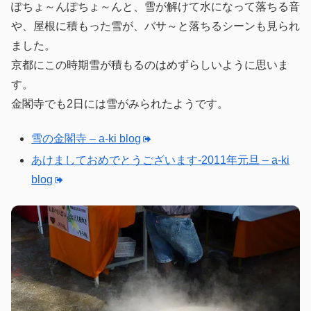
ぽちょ～んぽちょ～んと、雪が解けて水になって落ちる音
や、屋根に積もった雪が、バサ～と落ちるシーンも見られ
ました。
京都にこの時期雪が積もるのはめずらしいように思いま
す。
金閣寺でも2日には雪がみられたようです。
雪の金閣寺 – a-ki blog
あけましておめでとうございます-2011年元旦 – a-ki
blog