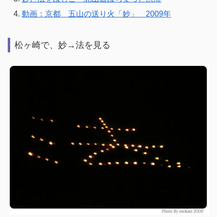
動画：京都 五山の送り火「妙」 2009年
松ヶ崎で、妙→法を見る