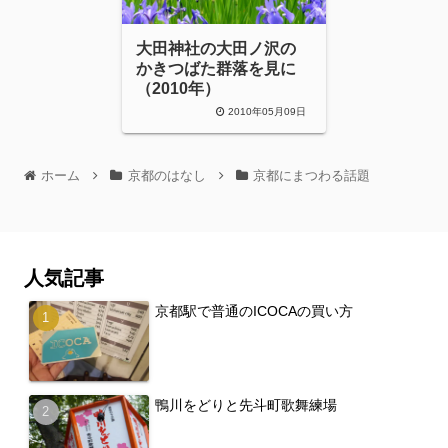
大田神社の大田ノ沢の
かきつばた群落を見に
（2010年）
2010年05月09日
ホーム
京都のはなし
京都にまつわる話題
人気記事
京都駅で普通のICOCAの買い方
鴨川をどりと先斗町歌舞練場