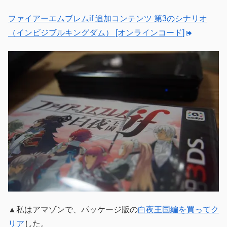
ファイアーエムブレムif 追加コンテンツ 第3のシナリオ
（インビジブルキングダム） [オンラインコード]
▲私はアマゾンで、パッケージ版の
白夜王国編を買ってク
リア
した。